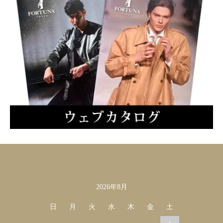
2026年8月
カレンダー
日
月
火
水
木
金
土