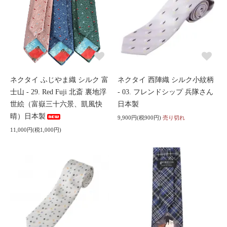
ネクタイ ふじやま織 シルク 富
ネクタイ 西陣織 シルク小紋柄
士山 - 29. Red Fuji 北斎 裏地浮
- 03. フレンドシップ 兵隊さん
世絵（富嶽三十六景、凱風快
日本製
晴）日本製
9,900円(税900円)
売り切れ
11,000円(税1,000円)