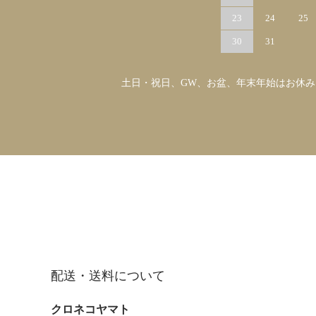
23
24
25
30
31
土日・祝日、GW、お盆、年末年始はお休
配送・送料について
クロネコヤマト