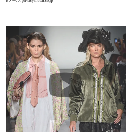
Eメール: privacy@beat.co.jp