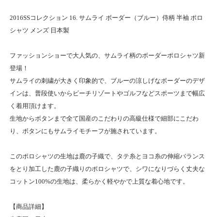
2016SSコレクション 16. サムライ ボーダー（ブルー）侍柄 半袖 ポロ
シャツ メンズ 日本製
ファッションショーで大人気の、サムライ柄のボーダーポロシャツ新
登場！
サムライの刺繍が大きく印象的で、ブルーの涼しげなボーダーのデザ
インは、普段使いからビーチリゾートやゴルフなどスポーツまで幅広
く着用頂けます。
生地からボタンまで全て国産のこだわりの高級仕様で細部にこだわ
り、ボタンにもサムライモチーフが施されています。
このポロシャツの生地は鹿の子織で、タテ糸とヨコ糸の伸縮バランス
をとり加工した鹿の子織りのポロシャツで、シワになりづらく丈夫な
コットン100%の生地は、柔らかく軽やかで上質な着心地です。
【商品詳細】