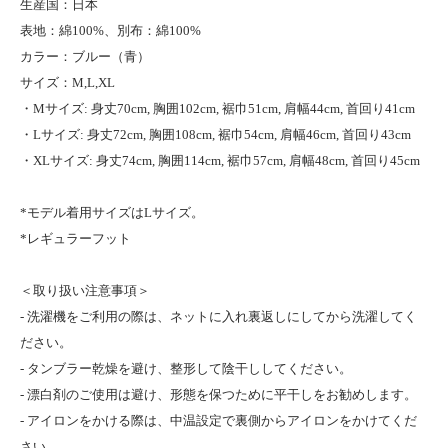
生産国：日本
表地：綿100%、別布：綿100%
カラー：ブルー（青）
サイズ：M,L,XL
・Mサイズ: 身丈70cm, 胸囲102cm, 裾巾51cm, 肩幅44cm, 首回り41cm
・Lサイズ: 身丈72cm, 胸囲108cm, 裾巾54cm, 肩幅46cm, 首回り43cm
・XLサイズ: 身丈74cm, 胸囲114cm, 裾巾57cm, 肩幅48cm, 首回り45cm
*モデル着用サイズはLサイズ。
*レギュラーフット
＜取り扱い注意事項＞
- 洗濯機をご利用の際は、ネットに入れ裏返しにしてから洗濯してく
ださい。
- タンブラー乾燥を避け、整形して陰干ししてください。
- 漂白剤のご使用は避け、形態を保つために平干しをお勧めします。
- アイロンをかける際は、中温設定で裏側からアイロンをかけてくだ
さい。