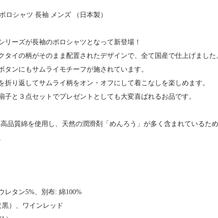
柄 ポロシャツ 長袖 メンズ （日本製）
シリーズが長袖のポロシャツとなって新登場！
クタイの柄がそのまま配置されたデザインで、全て国産で仕上げました
ボタンにもサムライモチーフが施されています。
を折り返してサムライ柄をオン・オフにして着こなしを楽しめます。
扇子と３点セットでプレゼントとしても大変喜ばれるお品です。
の子 高品質綿を使用し、天然の潤滑剤「めんろう」が多く含まれている
。
リウレタン5%、別布: 綿100%
ク（黒）、ワインレッド