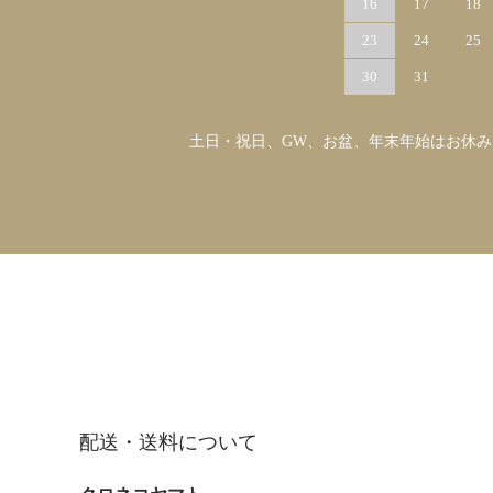
16
17
18
23
24
25
30
31
土日・祝日、GW、お盆、年末年始はお休
配送・送料について