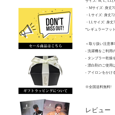
サイズ: M, L, LL(
・Mサイズ: 身丈70c
・Lサイズ: 身丈72cm
・LLサイズ: 身丈74c
*レギュラーフッ
＜取り扱い注意事
- 洗濯機をご利
- タンブラー乾
- 漂白剤のご使
- アイロンをか
※全国送料無料!
レビュー