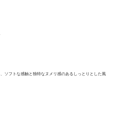
。
ため、ソフトな感触と独特なヌメリ感のあるしっとりとした風