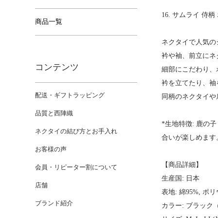
16. サムライ 侍
商品一覧
ネクタイで人気の
衿や袖、前立にネ
コンテンツ
細部にこだわり、
衿を立てたり、袖
配送・ギフトラッピング
同柄のネクタイや
品質と西陣織
*生地特徴: 鹿
ネクタイの結び方とお手入れ
合いが楽しめます
お客様の声
【商品詳細】
会員・リピーター割について
生産国: 日本
店舗
表地: 綿95%, ポ
ブランド紹介
カラー: ブラッ