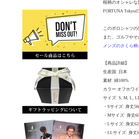
桜柄のオシャレな
FORTUNA To
このポロシャツの
また、ゴルフやそ
メンズのさくら柄
【商品詳細】
生産国: 日本
素材: 綿100%
カラー:オフホワイ
サイズ: S, M, L, L
・Sサイズ: 身丈58c
・Mサイズ: 身丈60c
・Lサイズ: 身丈62c
・LLサイズ: 身丈64