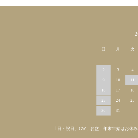
カレンダー
日
月
火
2
3
4
9
10
11
16
17
18
23
24
25
30
31
土日・祝日、GW、お盆、年末年始はお休