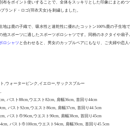
別布をポイント使いすることで、全体をスッキリとした印象にまとめつ
kyoのブランド・ロゴ(羽衣天女)を刺繍しました。
生地は鹿の子織で、吸水性と速乾性に優れたコットン100%鹿の子生地で
の他スポーツに適したスポーツポロシャツです。同柄のネクタイや扇子
ポロシャツ
と合わせると、男女のカップルペアにもなり、ご夫婦や恋人
ト,ウォーターピンク,イエロー,サックスブルー
L
m, バスト88cm,ウエスト82cm, 肩幅36cm, 首回り44cm
m, バスト92cm,ウエスト86cm, 肩幅37cm, 首回り44.5cm
m, バスト巾96cm,ウエスト90cm, 肩幅38cm, 首回り45cm
cm, バスト巾100cm,ウエスト94cm, 肩幅39cm, 首回り45.5cm