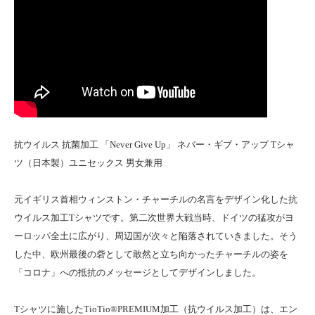
抗ウイルス 抗菌加工 「Never Give Up」 ネバー・ギブ・アップ Tシャ
ツ（日本製）ユニセックス 男女兼用
元イギリス首相ウィンストン・チャーチルの名言をデザイン化した抗
ウイルス加工Tシャツです。第二次世界大戦当時、ドイツの猛攻がヨ
ーロッパ全土に広がり、周辺国が次々と陥落されていきました。そう
した中、欧州最後の砦として敢然と立ち向かったチャーチルの姿を
「コロナ」への抵抗のメッセージとしてデザインしました。
Tシャツに施したTioTio®PREMIUM加工（抗ウイルス加工）は、エン