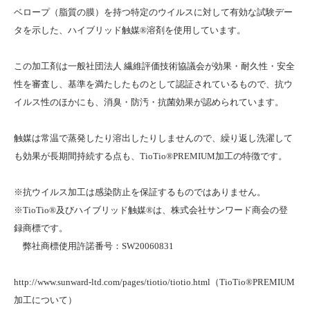
ベロープ（脂質の膜）を持つ特定のウイルスに対して有効な試験デー
タを示した、ハイブリッド触媒®溶剤を使用しています。
この加工剤は一般社団法人 繊維評価技術協議会が効果・耐久性・安全
性を審査し、基準を満たしたものとして認証されているもので、抗ウ
イルス性のほかにも、消臭・防汚・抗菌効果が認められています。
触媒は常温で蒸発したり溶出したりしませんので、繰り返し洗濯して
も効果が長期間持続する点も、TioTio®PREMIUM加工の特徴です。
※抗ウイルス加工は感染防止を保証するものではありません。
※TioTio®及びハイブリッド触媒®は、株式会社サンワード商会の登
録商標です。
弊社商標使用許諾番号：SW20060831
http://www.sunward-ltd.com/pages/tiotio/tiotio.html（TioTio®PREMIUM
加工について）