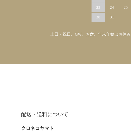
23
24
25
30
31
土日・祝日、GW、お盆、年末年始はお休
配送・送料について
クロネコヤマト