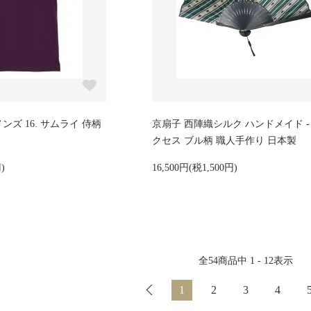
ンズ 16. サムライ 侍柄
京扇子 西陣織シルク ハンドメイド - 1
クセス ブル柄 職人手作り 日本製
)
16,500円(税1,500円)
全
54
商品中
1 - 12
表示
1
2
3
4